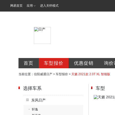
网易首页
应用
进入关怀模式
东风日产信阳
首页
车型报价
优惠促销
询价
当前位置：
信阳威通日产
>
车型报价
>
天籁 2021款 2.0T XL 智领版
选择车系
车型
东风日产
轩逸