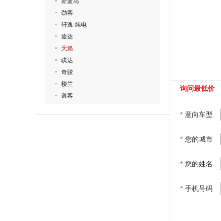
新蓝鸟
劲客
轩逸·纯电
途达
天籁
骐达
奇骏
楼兰
询问最低价
逍客
*
意向车型
*
您的城市
*
您的姓名
*
手机号码