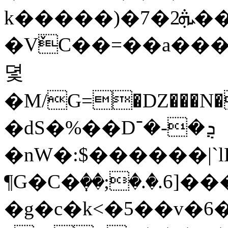
k�����)�ܞ2�7��o|
�VٚC��=��a���
뎣
�M/G=�DZ���N�
�dS�%��Dܯ�-�־
�nW�:$������|`l
¶G�C�ٜ��;�.�.
�g�c�k<�5��v�6